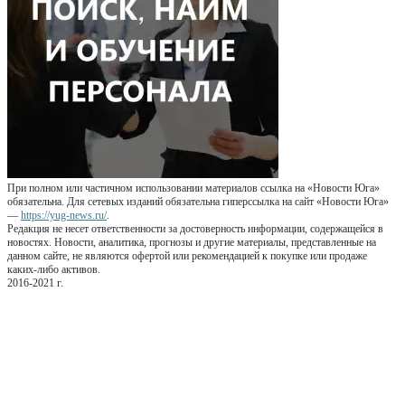
При полном или частичном использовании материалов ссылка на «Новости Юга»
обязательна. Для сетевых изданий обязательна гиперссылка на сайт «Новости Юга»
—
https://yug-news.ru/
.
Редакция не несет ответственности за достоверность информации, содержащейся в
новостях. Новости, аналитика, прогнозы и другие материалы, представленные на
данном сайте, не являются офертой или рекомендацией к покупке или продаже
каких-либо активов.
2016-2021 г.