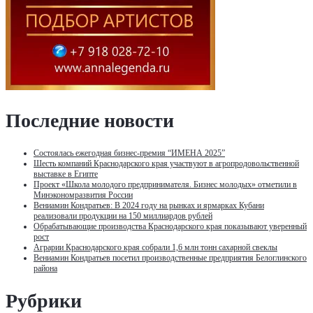
Последние новости
Состоялась ежегодная бизнес-премия “ИМЕНА 2025”
Шесть компаний Краснодарского края участвуют в агропродовольственной
выставке в Египте
Проект «Школа молодого предпринимателя. Бизнес молодых» отметили в
Минэкономразвития России
Вениамин Кондратьев: В 2024 году на рынках и ярмарках Кубани
реализовали продукции на 150 миллиардов рублей
Обрабатывающие производства Краснодарского края показывают уверенный
рост
Аграрии Краснодарского края собрали 1,6 млн тонн сахарной свеклы
Вениамин Кондратьев посетил производственные предприятия Белоглинского
района
Рубрики