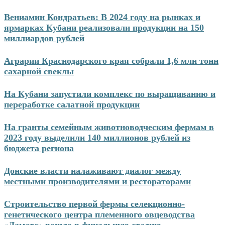
Перейти
Вениамин Кондратьев: В 2024 году на рынках и
к
ярмарках Кубани реализовали продукции на 150
содержимому
миллиардов рублей
Аграрии Краснодарского края собрали 1,6 млн тонн
сахарной свеклы
На Кубани запустили комплекс по выращиванию и
переработке салатной продукции
На гранты семейным животноводческим фермам в
2023 году выделили 140 миллионов рублей из
бюджета региона
Донские власти налаживают диалог между
местными производителями и рестораторами
Строительство первой фермы селекционно-
генетического центра племенного овцеводства
«Дамате» вошло в финальную стадию