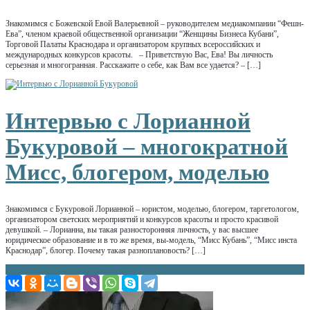
Знакомимся с Божевской Евой Валерьевной – руководителем медиакомпании “Фешн-
Ева”, членом краевой общественной организации “Женщины Бизнеса Кубани”,
Торговой Палаты Краснодара и организатором крупных всероссийских и
международных конкурсов красоты. – Приветствую Вас, Ева! Вы личность
серьезная и многогранная. Расскажите о себе, как Вам все удается? – […]
Интервью с Лорианной
Букуровой – многократной
Мисс, блогером, моделью
Знакомимся с Букуровой Лорианной – юристом, моделью, блогером, таргетологом,
организатором светских мероприятий и конкурсов красоты и просто красивой
девушкой. – Лорианна, вы такая разносторонняя личность, у вас высшее
юридическое образование и в то же время, вы-модель, “Мисс Кубань”, “Мисс инста
Краснодар”, блогер. Почему такая разноплановость? […]
Навигация
←
Предыдущие записи
по