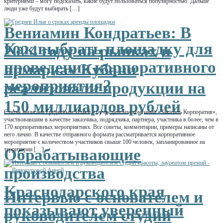
критериями – могу подсказать, какие будут пользоваться популярностью. Дальше
люди уже будут выбирать […]
Вениамин Кондратьев: В
Как выбрать площадку для
2024 году на рынках и
проведения корпоративного
ярмарках Кубани
мероприятия?
реализовали продукции на
150 миллиардов рублей
Статья написана Гредневым Ильей, соучредителем компании «Заказать Корпоратив»,
участвовавшим в качестве заказчика, подрядчика, партнера, участника в более, чем в
170 корпоративных мероприятиях. Все советы, комментарии, примеры написаны от
него лично. В качестве отправного формата рассматривается корпоративное
мероприятие с количеством участников свыше 100 человек, запланированное на
Обрабатывающие
территории […]
производства
Краснодарского края
Интервью с основателем и
показывают уверенный
руководителем студий