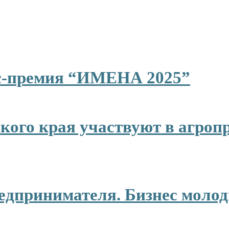
ес-премия “ИМЕНА 2025”
ого края участвуют в агроп
едпринимателя. Бизнес молод