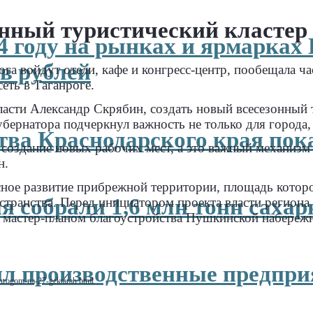
онный туристический кластер
4 году на рынках и ярмарках
в рублей
рога войдут отели, кафе и конгресс-центр, пообещала 
еть в Таганроге.
ласти Александр Скрябин, создать новый всесезонный 
бернатора подчеркнул важность не только для города, 
ва Краснодарского края пок
 создание новых рабочих мест, а это важный механизм
н.
сное развитие прибрежной территории, площадь которой
я собрали 1,6 млн тонн саха
странства. Перед инициатором проекта власти региона
 мастер-планом благоустройства Пушкинской набереж
л производственные предпри
ganrogom-na-27-gektarah.html