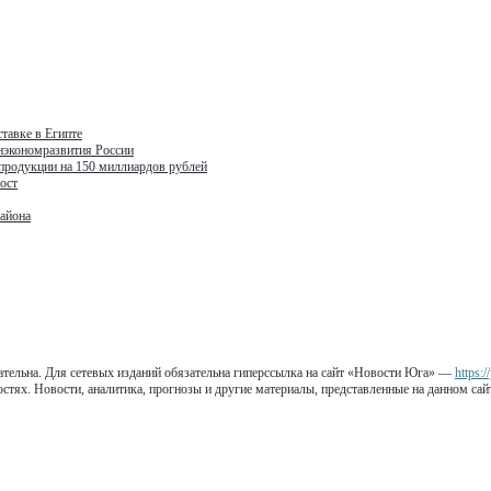
тавке в Египте
нэкономразвития России
 продукции на 150 миллиардов рублей
ост
района
тельна. Для сетевых изданий обязательна гиперссылка на сайт «Новости Юга» —
https:
остях. Новости, аналитика, прогнозы и другие материалы, представленные на данном са