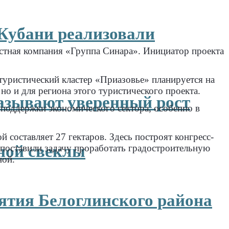
 Кубани реализовали
частная компания «Группа Синара». Инициатор проекта
туристический кластер «Приазовье» планируется на
но и для региона этого туристического проекта.
азывают уверенный рост
 поддержки экономического сектора, особенно в
 составляет 27 гектаров. Здесь построят конгресс-
рной свеклы
 поставили задачу проработать градостроительную
ной.
ятия Белоглинского района