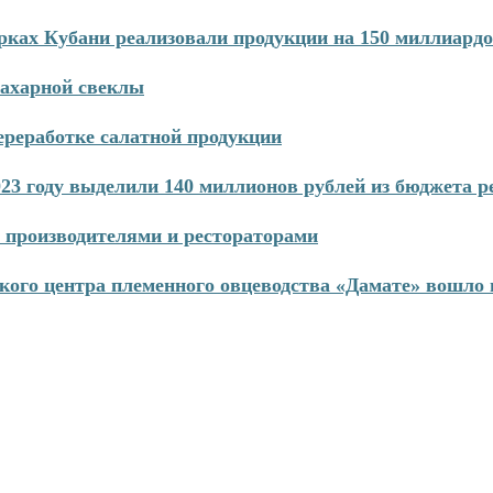
рках Кубани реализовали продукции на 150 миллиардо
сахарной свеклы
реработке салатной продукции
3 году выделили 140 миллионов рублей из бюджета р
 производителями и рестораторами
кого центра племенного овцеводства «Дамате» вошло