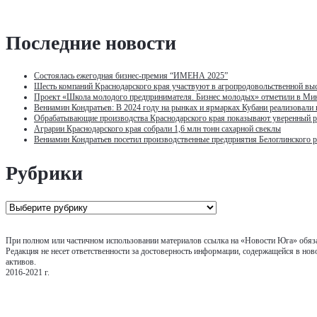
записям
Последние новости
Состоялась ежегодная бизнес-премия “ИМЕНА 2025”
Шесть компаний Краснодарского края участвуют в агропродовольственной выс
Проект «Школа молодого предпринимателя. Бизнес молодых» отметили в Ми
Вениамин Кондратьев: В 2024 году на рынках и ярмарках Кубани реализовали
Обрабатывающие производства Краснодарского края показывают уверенный р
Аграрии Краснодарского края собрали 1,6 млн тонн сахарной свеклы
Вениамин Кондратьев посетил производственные предприятия Белоглинского 
Рубрики
Рубрики
При полном или частичном использовании материалов ссылка на «Новости Юга» обяза
Редакция не несет ответственности за достоверность информации, содержащейся в нов
активов.
2016-2021 г.