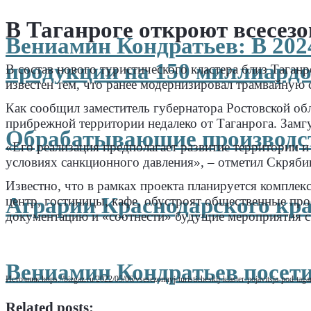
В Таганроге откроют всесез
Вениамин Кондратьев: В 202
продукции на 150 миллиардо
В состав нового туристического кластера близ Таган
известен тем, что ранее модернизировал трамвайную с
Как сообщил заместитель губернатора Ростовской об
прибрежной территории недалеко от Таганрога. Замгу
Обрабатывающие производст
«Его реализация предполагает развитие территории и
условиях санкционного давления», – отметил Скряби
Известно, что в рамках проекта планируется комплек
Аграрии Краснодарского кра
центр, гостиницы, кафе, обустроят общественные про
документацию и «соотнести» будущие мероприятия с
.
.
.
Вениамин Кондратьев посети
.
Источник:https://bizgaz.ru/2022/05/06/vsesezonnyj-turisticheskij-klaster-pojavitsja-pod-ta
Related posts: