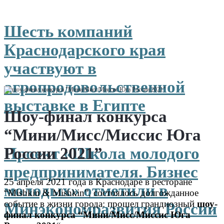
Шесть компаний
Краснодарского края
участвуют в
агропродовольственной
выставке в Египте
Шоу-финал конкурса
“Мини/Мисс/Миссис Юга
России 2021”
Проект «Школа молодого
предпринимателя. Бизнес
25 апреля 2021 года в Краснодаре в ресторане
молодых» отметили в
“Mishkin & Mishkin”, состоялось долгожданное
событие в жизни города: прошел грандиозный
шоу-
Минэкономразвития России
финал конкурса “Мини/Мисс/Миссис Юга