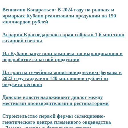
Перейти
Вениамин Кондратьев: В 2024 году на рынках и
к
ярмарках Кубани реализовали продукции на 150
содержимому
миллиардов рублей
Аграрии Краснодарского края собрали 1,6 млн тонн
сахарной свеклы
На Кубани запустили комплекс по выращиванию и
переработке салатной продукции
На гранты семейным животноводческим фермам в
2023 году выделили 140 миллионов рублей из
бюджета региона
Донские власти налаживают диалог между
местными производителями и рестораторами
Строительство первой фермы селекционно-
генетического центра племенного овцеводства
«Дамате» вошло в финальную стадию