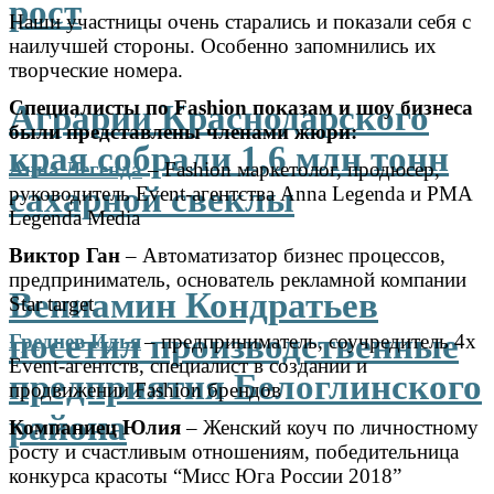
рост
Наши участницы очень старались и показали себя с
наилучшей стороны.
Особенно запомнились их
творческие номера.
Специалисты по Fashion показам и шоу бизнеса
Аграрии Краснодарского
были представлены членами жюри:
края собрали 1,6 млн тонн
Анна Легенда
– Fashion маркетолог, продюсер,
сахарной свеклы
руководитель Event-агентства Anna Legenda и РМА
Legenda Media
Виктор Ган
– Автоматизатор бизнес процессов,
предприниматель, основатель рекламной компании
Вениамин Кондратьев
Star target
посетил производственные
Греднев Илья
– предприниматель, соучредитель 4х
Event-агентств, специалист в создании и
предприятия Белоглинского
продвижении Fashion брендов
района
Компаниец Юлия
– Женский коуч по личностному
росту и счастливым отношениям, победительница
конкурса красоты “Мисс Юга России 2018”