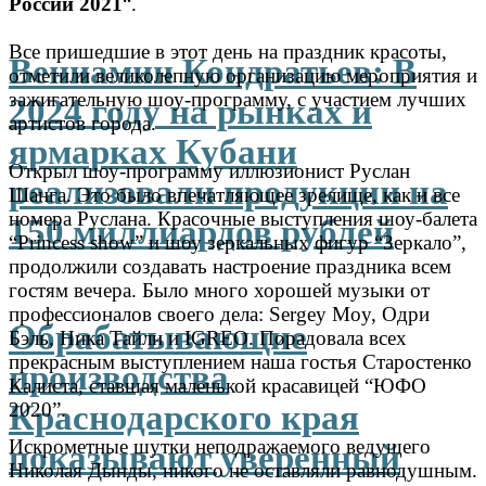
России 2021
“.
⠀
Все пришедшие в этот день на праздник красоты,
Вениамин Кондратьев: В
отметили великолепную организацию мероприятия и
зажигательную шоу-программу, с участием лучших
2024 году на рынках и
артистов города.
ярмарках Кубани
⠀
Открыл шоу-программу иллюзионист Руслан
реализовали продукции на
Шанга. Это было впечатляющее зрелище, как и все
номера Руслана.
Красочные выступления шоу-балета
150 миллиардов рублей
“Princess show” и шоу зеркальных фигур “Зеркало”,
продолжили создавать настроение праздника всем
гостям вечера.
Было много хорошей музыки от
профессионалов своего дела: Sergey Moy, Одри
Обрабатывающие
Бэль, Ника Тайли и IGREO.
Порадовала всех
прекрасным выступлением наша гостья Старостенко
производства
Калиста, ставшая маленькой красавицей “ЮФО
Краснодарского края
2020”.
Искрометные шутки неподражаемого ведущего
показывают уверенный
Николая Дынды, никого не оставляли равнодушным.