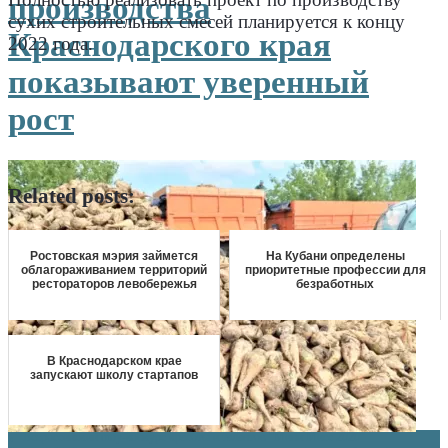
производства
сухих строительных смесей планируется к концу
Краснодарского края
2022 года.
показывают уверенный
.
.
рост
.
.
Related posts:
Ростовская мэрия займется
На Кубани определены
облагораживанием территорий
приоритетные профессии для
рестораторов левобережья
безработных
В Краснодарском крае
запускают школу стартапов
Навигация
←
Всероссийский шоу-конкурс красоты и талантов “Мини Мисс 2020”