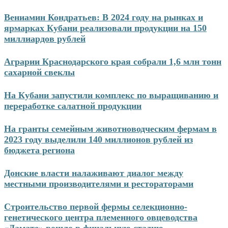
Перейти
Вениамин Кондратьев: В 2024 году на рынках и
к
ярмарках Кубани реализовали продукции на 150
содержимому
миллиардов рублей
Аграрии Краснодарского края собрали 1,6 млн тонн
сахарной свеклы
На Кубани запустили комплекс по выращиванию и
переработке салатной продукции
На гранты семейным животноводческим фермам в
2023 году выделили 140 миллионов рублей из
бюджета региона
Донские власти налаживают диалог между
местными производителями и рестораторами
Строительство первой фермы селекционно-
генетического центра племенного овцеводства
«Дамате» вошло в финальную стадию