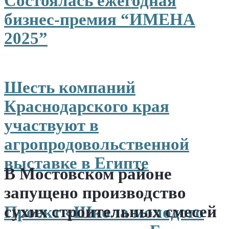
Состоялась ежегодная
бизнес-премия “ИМЕНА
2025”
Шесть компаний
Краснодарского края
участвуют в
агропродовольственной
выставке в Египте
В Мостовском районе
запущено производство
сухих строительных смесей
Проект «Школа молодого