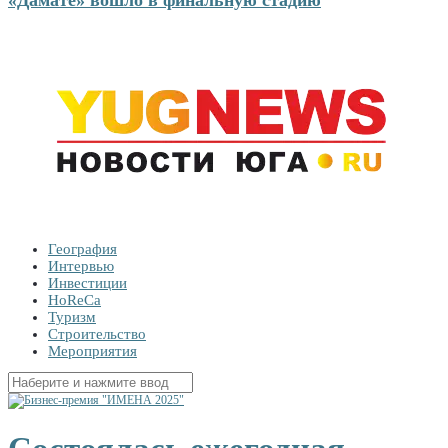
География
Интервью
Инвестиции
HoReCa
Туризм
Строительство
Мероприятия
Найти: