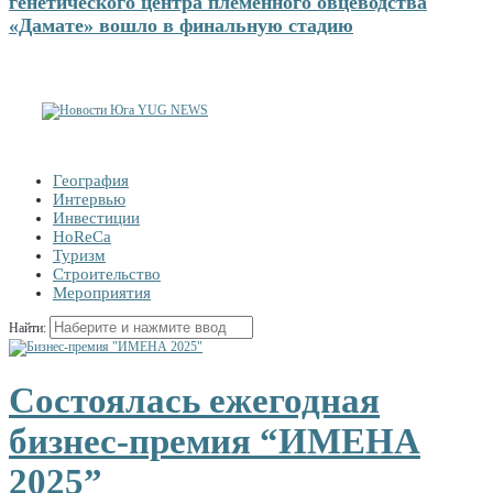
генетического центра племенного овцеводства
«Дамате» вошло в финальную стадию
География
Интервью
Инвестиции
HoReCa
Туризм
Строительство
Мероприятия
Найти:
Состоялась ежегодная
бизнес-премия “ИМЕНА
2025”