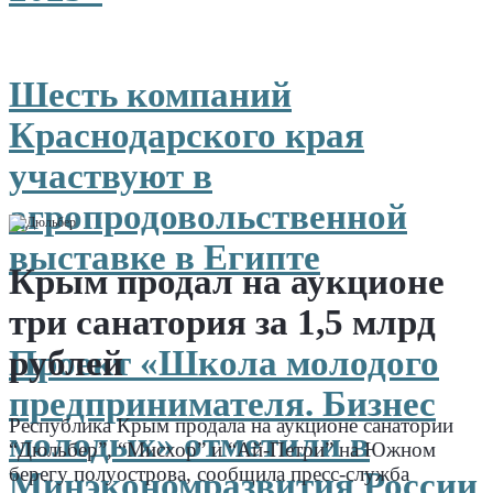
Шесть компаний
Краснодарского края
участвуют в
агропродовольственной
выставке в Египте
Крым продал на аукционе
три санатория за 1,5 млрд
рублей
Проект «Школа молодого
предпринимателя. Бизнес
Республика Крым продала на аукционе санатории
молодых» отметили в
“Дюльбер”, “Мисхор” и “Ай-Петри” на Южном
берегу полуострова, сообщила пресс-служба
Минэкономразвития России