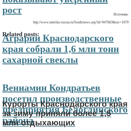
.
рост
Источник:
http://www.interfax-russia.ru/South/news.asp?id=947063&sec=1679
Related posts:
Аграрии Краснодарского
края собрали 1,6 млн тонн
сахарной свеклы
Вениамин Кондратьев
посетил производственные
Курорты Краснодарского края
предприятия Белоглинского
за зиму приняли более 1,5
района
млн отдыхающих