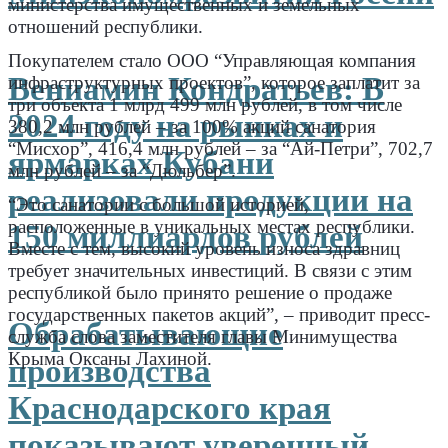
министерства имущественных и земельных
отношений республики.
Покупателем стало ООО “Управляющая компания
Вениамин Кондратьев: В
инфраструктурных проектов”, которое заплатит за
три объекта 1 млрд 499 млн рублей, в том числе
2024 году на рынках и
380,2 млн рублей – за 100% акций санатория
“Мисхор”, 416,4 млн рублей – за “Ай-Петри”, 702,7
ярмарках Кубани
млн рублей – за “Дюльбер”.
реализовали продукции на
“Это санатории с большой историей,
расположенные в уникальных местах республики.
150 миллиардов рублей
Вместе с тем, высокий уровень износа здравниц
требует значительных инвестиций. В связи с этим
республикой было принято решение о продаже
государственных пакетов акций”, – приводит пресс-
Обрабатывающие
служба слова заместителя главы Минимущества
Крыма Оксаны Лахиной.
производства
.
Краснодарского края
.
показывают уверенный
.