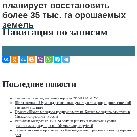
планирует восстановить
более 35 тыс. га орошаемых
земель
Навигация по записям
←
Прошел II краевой фестиваль «Дружба народов — единство России!»
12 июля “Антирабство” расскажет о маркетинге нового продукта
→
Последние новости
Состоялась ежегодная бизнес-премия “ИМЕНА 2025”
Шесть компаний Краснодарского края участвуют в агропродовольственной
выставке в Египте
Проект «Школа молодого предпринимателя. Бизнес молодых» отметили в
Минэкономразвития России
Вениамин Кондратьев: В 2024 году на рынках и ярмарках Кубани
реализовали продукции на 150 миллиардов рублей
Обрабатывающие производства Краснодарского края показывают уверенный
рост