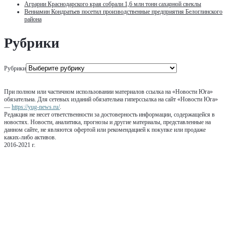
Аграрии Краснодарского края собрали 1,6 млн тонн сахарной свеклы
Вениамин Кондратьев посетил производственные предприятия Белоглинского
района
Рубрики
Рубрики
При полном или частичном использовании материалов ссылка на «Новости Юга»
обязательна. Для сетевых изданий обязательна гиперссылка на сайт «Новости Юга»
—
https://yug-news.ru/
.
Редакция не несет ответственности за достоверность информации, содержащейся в
новостях. Новости, аналитика, прогнозы и другие материалы, представленные на
данном сайте, не являются офертой или рекомендацией к покупке или продаже
каких-либо активов.
2016-2021 г.