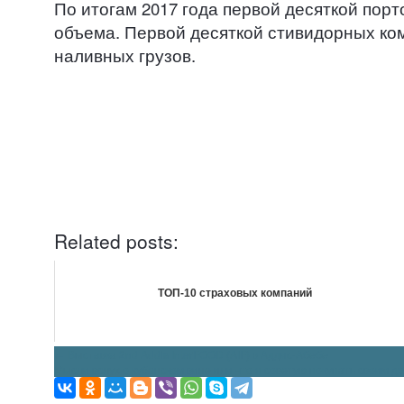
По итогам 2017 года первой десяткой порт
объема. Первой десяткой стивидорных ком
наливных грузов.
.
.
.
.
Related posts:
ТОП-10 страховых компаний
Навигация
←
Выставка 2nd Addis InterFOOD (AIF) в Аддис-Абебе
Мысли вслух о кубанском вине или что я советую покупать своим д
по