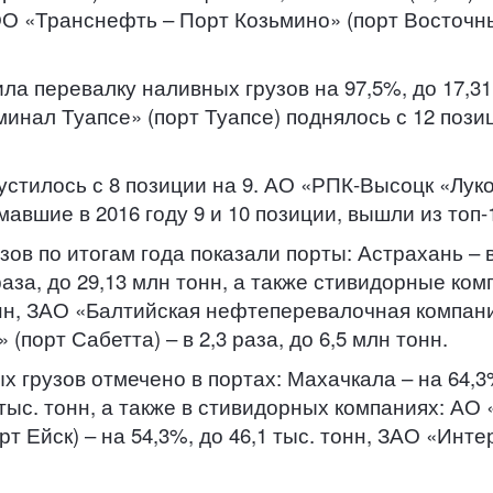
ОО «Транснефть – Порт Козьмино» (порт Восточны
 перевалку наливных грузов на 97,5%, до 17,31 м
нал Туапсе» (порт Туапсе) поднялось с 12 позиц
стилось с 8 позиции на 9. АО «РПК-Высоцк «Лук
вшие в 2016 году 9 и 10 позиции, вышли из топ-
 по итогам года показали порты: Астрахань – в 2,
 раза, до 29,13 млн тонн, а также стивидорные ко
тонн, ЗАО «Балтийская нефтеперевалочная компания
порт Сабетта) – в 2,3 раза, до 6,5 млн тонн.
рузов отмечено в портах: Махачкала – на 64,3%,
,5 тыс. тонн, а также в стивидорных компаниях: А
рт Ейск) – на 54,3%, до 46,1 тыс. тонн, ЗАО «Ин