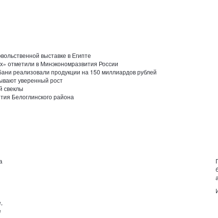
вольственной выставке в Египте
х» отметили в Минэкономразвития России
убани реализовали продукции на 150 миллиардов рублей
ывают уверенный рост
й свеклы
тия Белоглинского района
а
,
е