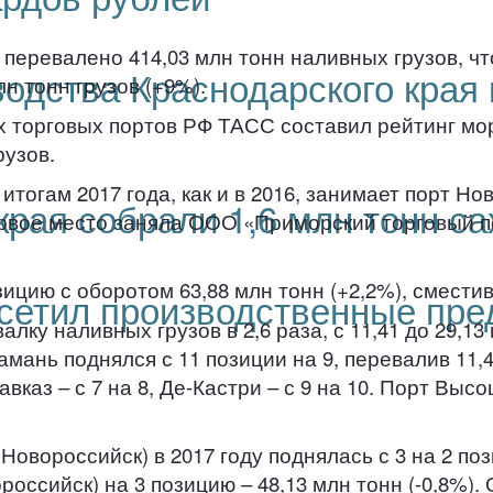
перевалено 414,03 млн тонн наливных грузов, чт
дства Краснодарского края
н тонн грузов (+9%).
 торговых портов РФ ТАСС составил рейтинг мор
узов.
огам 2017 года, как и в 2016, занимает порт Но
края собрали 1,6 млн тонн с
рвое место заняла ООО «Приморский торговый пор
озицию с оборотом 63,88 млн тонн (+2,2%), смести
сетил производственные пре
лку наливных грузов в 2,6 раза, с 11,41 до 29,13
Тамань поднялся с 11 позиции на 9, перевалив 11,
Кавказ – с 7 на 8, Де-Кастри – с 9 на 10. Порт Выс
овороссийск) в 2017 году поднялась с 3 на 2 по
российск) на 3 позицию – 48,13 млн тонн (-0,8%