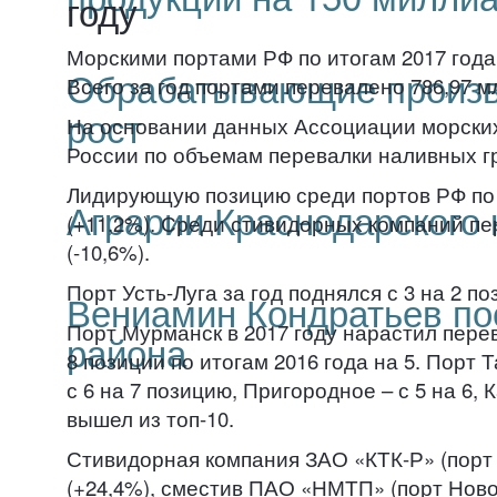
году
Морскими портами РФ по итогам 2017 года 
Обрабатывающие произво
Всего за год портами перевалено 786,97 мл
рост
На основании данных Ассоциации морских
России по объемам перевалки наливных гр
Лидирующую позицию среди портов РФ по ит
Аграрии Краснодарского 
(+11,2%). Среди стивидорных компаний пе
(-10,6%).
Порт Усть-Луга за год поднялся с 3 на 2 п
Вениамин Кондратьев по
Порт Мурманск в 2017 году нарастил перева
района
8 позиции по итогам 2016 года на 5. Порт 
с 6 на 7 позицию, Пригородное – с 5 на 6, 
вышел из топ-10.
Стивидорная компания ЗАО «КТК-Р» (порт Н
(+24,4%), сместив ПАО «НМТП» (порт Ново