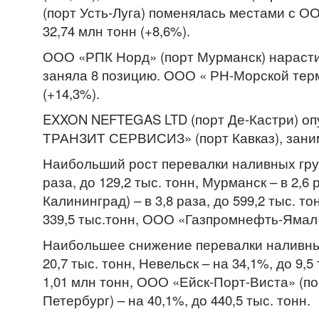
(порт Усть-Луга) поменялась местами с О
32,74 млн тонн (+8,6%).
ООО «РПК Норд» (порт Мурманск) нарастила
заняла 8 позицию. ООО « РН-Морской терми
(+14,3%).
EXXON NEFTEGAS LTD (порт Де-Кастри) опу
ТРАНЗИТ СЕРВИСИЗ» (порт Кавказ), занима
Наибольший рост перевалки наливных грузов
раза, до 129,2 тыс. тонн, Мурманск – в 2,6
Калининград) – в 3,8 раза, до 599,2 тыс. 
339,5 тыс.тонн, ООО «Газпромнефть-Ямал» (
Наибольшее снижение перевалки наливных г
20,7 тыс. тонн, Невельск – на 34,1%, до 9
1,01 млн тонн, ООО «Ейск-Порт-Виста» (по
Петербург) – на 40,1%, до 440,5 тыс. тонн.