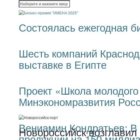
Найти:
Состоялась ежегодная б
Шесть компаний Краснода
выставке в Египте
Проект «Школа молодого
Минэкономразвития Рос
Вениамин Кондратьев: В 
Новороссийск возглавил 
продукции на 150 милли