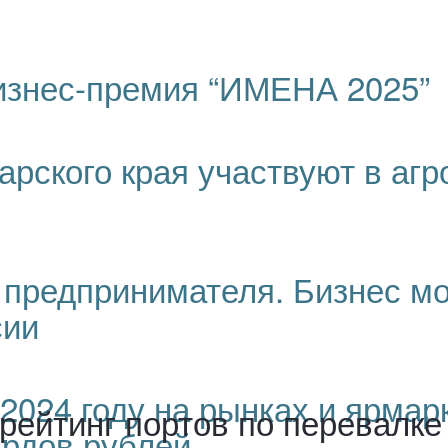
изнес-премия “ИМЕНА 2025”
рского края участвуют в аг
 предпринимателя. Бизнес м
сии
2024 году на рынках и ярмар
рейтинг портов по перевалке
ардов рублей