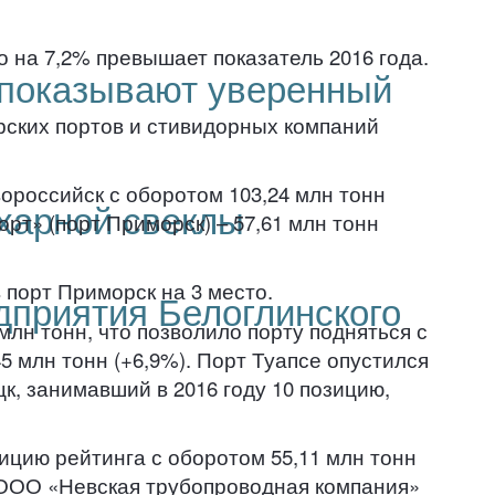
о на 7,2% превышает показатель 2016 года.
 показывают уверенный
ских портов и стивидорных компаний
вороссийск с оборотом 103,24 млн тонн
ахарной свеклы
т» (порт Приморск) – 57,61 млн тонн
в порт Приморск на 3 место.
дприятия Белоглинского
 млн тонн, что позволило порту подняться с
45 млн тонн (+6,9%). Порт Туапсе опустился
оцк, занимавший в 2016 году 10 позицию,
зицию рейтинга с оборотом 55,11 млн тонн
). ООО «Невская трубопроводная компания»