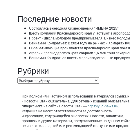
записям
Последние новости
Состоялась ежегодная бизнес-премия “ИМЕНА 2025”
Шесть компаний Краснодарского края участвуют в агропродо
Проект «Школа молодого предпринимателя. Бизнес молоды
Вениамин Кондратьев: В 2024 году на рынках и ярмарках К
Обрабатывающие производства Краснодарского края показ
Аграрии Краснодарского края собрали 1,6 млн тонн сахарно
Вениамин Кондратьев посетил производственные предприя
Рубрики
Рубрики
При полном или частичном использовании материалов ссылка н
«Новости Юга» обязательна. Для сетевых изданий обязательна
гиперссылка на сайт «Новости Юга» —
https://yug-news.ru/
.
Редакция не несет ответственности за достоверность
информации, содержащейся в новостях. Новости, аналитика,
прогнозы и другие материалы, представленные на данном сайте
не являются офертой или рекомендацией к покупке или продаж