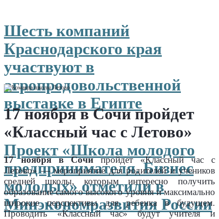
Шесть компаний
Краснодарского края
участвуют в
агропродовольственной
выставке в Египте
17 ноября в Сочи пройдет
«Классный час с Летово»
Проект «Школа молодого
17 ноября в Сочи
пройдет «Классный час с
предпринимателя. Бизнес
Летово» — мероприятие для родителей и учеников
средней школы, которым интересно получить
молодых» отметили в
образование самого высокого уровня и максимально
Минэкономразвития России
широкие перспективы для ребенка в будущем.
Проводить «Классный час» будут учителя и