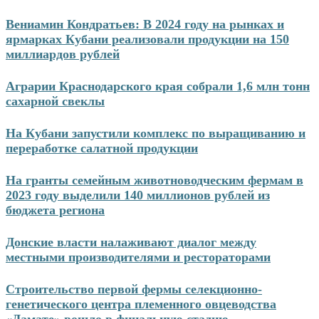
Перейти
Вениамин Кондратьев: В 2024 году на рынках и
к
ярмарках Кубани реализовали продукции на 150
содержимому
миллиардов рублей
Аграрии Краснодарского края собрали 1,6 млн тонн
сахарной свеклы
На Кубани запустили комплекс по выращиванию и
переработке салатной продукции
На гранты семейным животноводческим фермам в
2023 году выделили 140 миллионов рублей из
бюджета региона
Донские власти налаживают диалог между
местными производителями и рестораторами
Строительство первой фермы селекционно-
генетического центра племенного овцеводства
«Дамате» вошло в финальную стадию