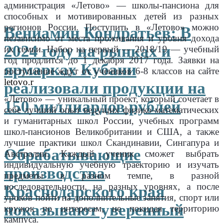
администрация «Летово» — школы-пансиона для
способных и мотивированных детей из разных
регионов России. Поступить в «Летово» можно
Вениамин Кондратьев: В
независимо от места проживания и уровня дохода
2024 году на рынках и
их семьи. Набор на первый — 2018/19 — учебный
год продлится до 1 декабря 2017 года. Заявки на
ярмарках Кубани
поступление ждут от учеников 6-8 классов на сайте
letovo.r
u
реализовали продукции на
«Летово» — уникальный проект, который сочетает в
150 миллиардов рублей
себе лучший опыт ведущих физико-математических
и гуманитарных школ России, учебных программ
школ-пансионов Великобритании и США, а также
лучшие практики школ Скандинавии, Сингапура и
Обрабатывающие
Австралии. Каждый ученик сможет выбрать
индивидуальную учебную траекторию и изучать
производства
предметы в разном темпе, в разной
последовательности, на разных уровнях, а после
Краснодарского края
уроков пойти на дополнительные занятия, спорт или
показывают уверенный
кружок по интересам, не покидая территорию
кампуса.