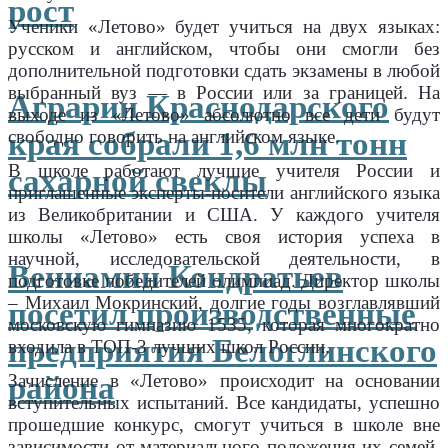
рост
Ученики «Летово» будет учиться на двух языках:
русском и английском, чтобы они смогли без
дополнительной подготовки сдать экзамены в любой
выбранный вуз — в России или за границей. На
Аграрии Краснодарского
выходе из «Летово» абсолютно все дети будут
края собрали 1,6 млн тонн
свободно говорить на английском языке.
В школе работают лучшие учителя России и
сахарной свеклы
приглашенные эксперты-носители английского языка
из Великобритании и США. У каждого учителя
школы «Летово» есть своя история успеха в
научной, исследовательской деятельности, в
Вениамин Кондратьев
подготовке победителей олимпиад. Директор школы
– Михаил Мокринский, долгие годы возглавлявший
посетил производственные
московскую гимназию 1535, которая многократно
предприятия Белоглинского
входила в ТОП-3 лучших школ России.
района
Зачисление в «Летово» происходит на основании
вступительных испытаний. Все кандидаты, успешно
прошедшие конкурс, смогут учиться в школе вне
зависимости от материального положения их семей.