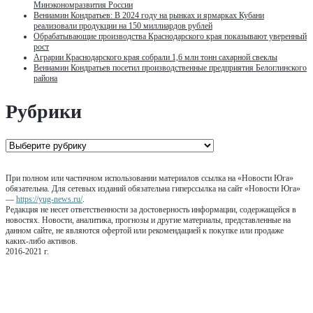
Минэкономразвития России
Вениамин Кондратьев: В 2024 году на рынках и ярмарках Кубани
реализовали продукции на 150 миллиардов рублей
Обрабатывающие производства Краснодарского края показывают уверенный
рост
Аграрии Краснодарского края собрали 1,6 млн тонн сахарной свеклы
Вениамин Кондратьев посетил производственные предприятия Белоглинского
района
Рубрики
Рубрики
При полном или частичном использовании материалов ссылка на «Новости Юга»
обязательна. Для сетевых изданий обязательна гиперссылка на сайт «Новости Юга»
—
https://yug-news.ru/
.
Редакция не несет ответственности за достоверность информации, содержащейся в
новостях. Новости, аналитика, прогнозы и другие материалы, представленные на
данном сайте, не являются офертой или рекомендацией к покупке или продаже
каких-либо активов.
2016-2021 г.