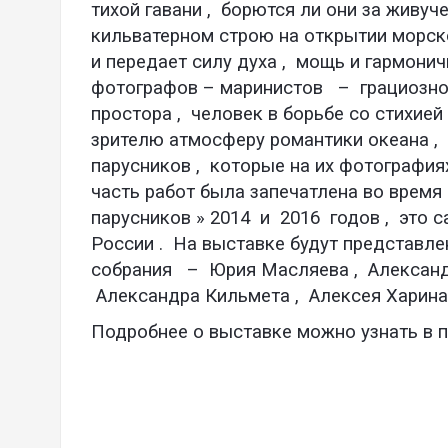
тихой гавани , борются ли они за живуч
кильватерном строю на открытии морск
и передает силу духа , мощь и гармонич
фотографов – маринистов – грациознос
простора , человек в борьбе со стихие
зрителю атмосферу романтики океана ,
парусников , которые на их фотографи
часть работ была запечатлена во врем
парусников » 2014 и 2016 годов , это 
России . На выставке будут представл
собрания – Юрия Масляева , Александр
Александра Кильмета , Алексея Харина
Подробнее о выставке можно узнать в 
.
.
.
.