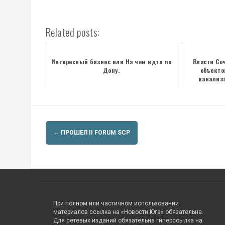
Related posts:
Интересный бизнес или На чем идти по
Власти Со
Дону.
объекто
канализ
Навигация
←
ПРОШЕЛ II FORUM SCP
по
записям
При полном или частичном использовании
материалов ссылка на «Новости Юга» обязательна.
Для сетевых изданий обязательна гиперссылка на