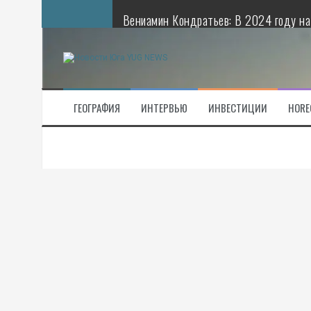
Перейти
Вениамин Кондратьев: В 2024 году на
к
содержимому
Аграрии Краснодарского края собрали 
На Кубани запустили комплекс по выр
ГЕОГРАФИЯ
ИНТЕРВЬЮ
ИНВЕСТИЦИИ
HORE
На гранты семейным животноводчески
Донские власти налаживают диалог м
Строительство первой фермы селекци