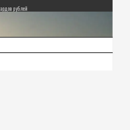
иардов рублей
ета региона
вошло в финальную стадию