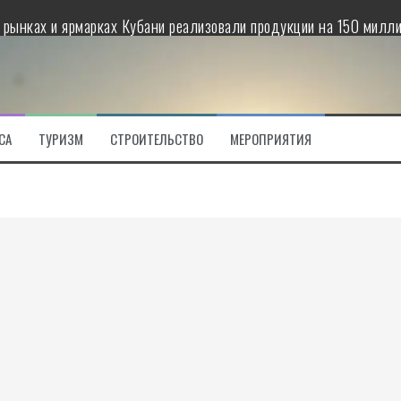
 рынках и ярмарках Кубани реализовали продукции на 150 милл
1,6 млн тонн сахарной свеклы
ащиванию и переработке салатной продукции
CA
ТУРИЗМ
СТРОИТЕЛЬСТВО
МЕРОПРИЯТИЯ
м фермам в 2023 году выделили 140 миллионов рублей из бюдж
ежду местными производителями и рестораторами
онно-генетического центра племенного овцеводства «Дамате» 