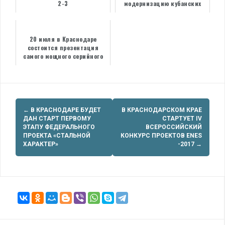
2-3
модернизацию кубанских
производств растительного
масла
20 июля в Краснодаре
состоится презентация
самого мощного серийного
колесного трактора в мире
Навигация
←
В КРАСНОДАРЕ БУДЕТ
В КРАСНОДАРСКОМ КРАЕ
по
ДАН СТАРТ ПЕРВОМУ
СТАРТУЕТ IV
ЭТАПУ ФЕДЕРАЛЬНОГО
ВСЕРОССИЙСКИЙ
записям
ПРОЕКТА «СТАЛЬНОЙ
КОНКУРС ПРОЕКТОВ ENES
ХАРАКТЕР»
-2017
→