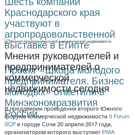
Шесть компаний
Краснодарского края
участвуют в
агропродовольственной
выставке в Египте
Мнения руководителей и
предпринимателей о
Проект «Школа молодого
коммерческой
предпринимателя. Бизнес
недвижимости сегодня
молодых» отметили в
Минэкономразвития
В преддверии проведения второго Южного
России
форума коммерческой недвижимости
II Forum
SCP
в городе Сочи 20 апреля 2017 года,
организатором которого выступает
РМА