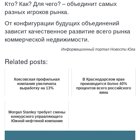
Кто? Как? Для чего? – объединит самых
разных игроков рынка.
От конфигурации будущих объединений
зависит качественное развитие всего рынка
коммерческой недвижимости.
Информационный портал Новости Юга
Related posts:
Коксовская профильная
В Краснодарском крае
компания увеличила
производится более 40%
выработку на 13%
процентов всего российского
вина
Morgan Stanley требует смены
конкурсного управляющего
Южной нефтяной компании
Навигация
←
Эксперты РЭУ: регионам удалось сократить дефициты бюджетов
На Кубани разработают систему преференций для