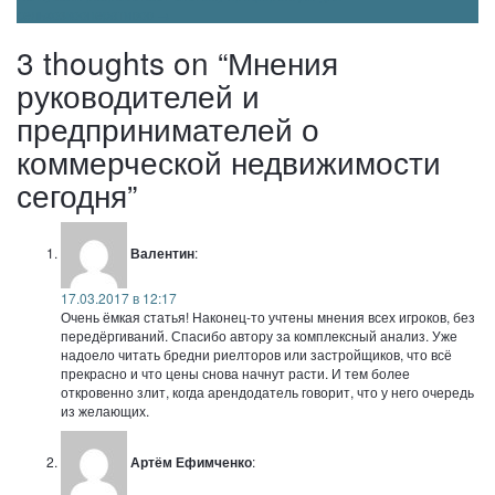
по
сельхозкооперативов
→
записям
3 thoughts on “Мнения
руководителей и
предпринимателей о
коммерческой недвижимости
сегодня”
Валентин
:
17.03.2017 в 12:17
Очень ёмкая статья! Наконец-то учтены мнения всех игроков, без
передёргиваний. Спасибо автору за комплексный анализ. Уже
надоело читать бредни риелторов или застройщиков, что всё
прекрасно и что цены снова начнут расти. И тем более
откровенно злит, когда арендодатель говорит, что у него очередь
из желающих.
Артём Ефимченко
: