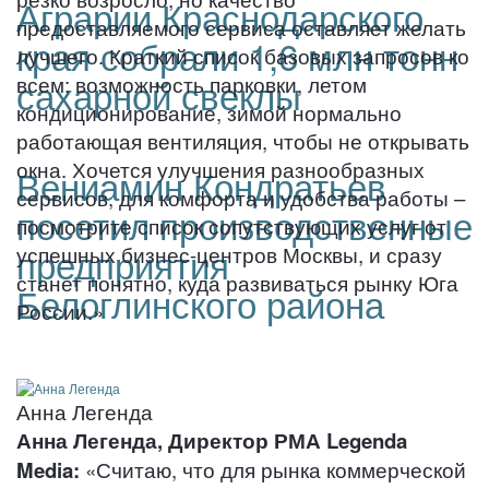
Аграрии Краснодарского
предоставляемого сервиса оставляет желать
края собрали 1,6 млн тонн
лучшего. Краткий список базовых запросов ко
сахарной свеклы
всем: возможность парковки, летом
кондиционирование, зимой нормально
работающая вентиляция, чтобы не открывать
окна. Хочется улучшения разнообразных
Вениамин Кондратьев
сервисов, для комфорта и удобства работы –
посетил производственные
посмотрите список сопутствующих услуг от
предприятия
успешных бизнес-центров Москвы, и сразу
станет понятно, куда развиваться рынку Юга
Белоглинского района
России.»
Анна Легенда
Анна Легенда, Директор РМА
Legenda
Media:
«Считаю, что для рынка коммерческой