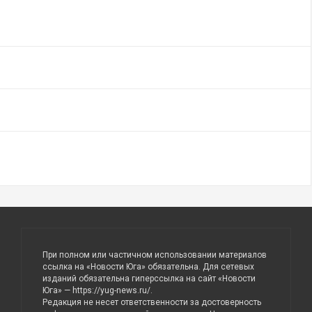
При полном или частичном использовании материалов
ссылка на «Новости Юга» обязательна. Для сетевых
изданий обязательна гиперссылка на сайт «Новости
Юга» —
https://yug-news.ru/
.
Редакция не несет ответственности за достоверность