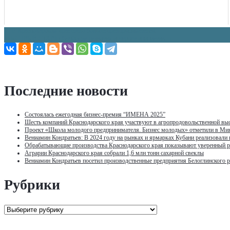
Навигация
←
В Краснодарском крае стало больше предпринимателей
«БЫСТРЫЙ СТАРТ» От Фонда развития интернет-инициатив
→
по
записям
Последние новости
Состоялась ежегодная бизнес-премия “ИМЕНА 2025”
Шесть компаний Краснодарского края участвуют в агропродовольственной выс
Проект «Школа молодого предпринимателя. Бизнес молодых» отметили в Ми
Вениамин Кондратьев: В 2024 году на рынках и ярмарках Кубани реализовали
Обрабатывающие производства Краснодарского края показывают уверенный р
Аграрии Краснодарского края собрали 1,6 млн тонн сахарной свеклы
Вениамин Кондратьев посетил производственные предприятия Белоглинского 
Рубрики
Рубрики