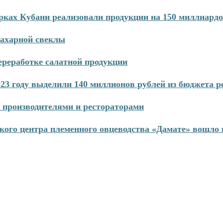
рках Кубани реализовали продукции на 150 миллиардо
сахарной свеклы
реработке салатной продукции
3 году выделили 140 миллионов рублей из бюджета р
 производителями и рестораторами
кого центра племенного овцеводства «Дамате» вошло