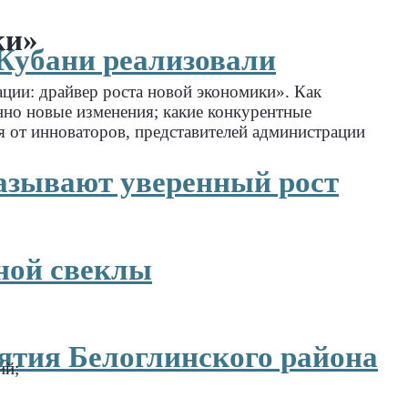
ки»
 Кубани реализовали
ции: драйвер роста новой экономики». Как
енно новые изменения; какие конкурентные
 от инноваторов, представителей администрации
азывают уверенный рост
рной свеклы
ятия Белоглинского района
ий;