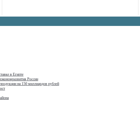
тавке в Египте
нэкономразвития России
 продукции на 150 миллиардов рублей
ост
района