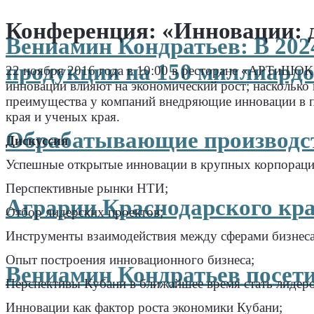
Конференция: «Инновации: д
Вениамин Кондратьев: В 202
продукции на 150 миллиардо
22 ноября 2016 года в 10:00 в ресторане «АРТиШОК»
инновации влияют на экономический рост; насколько 
преимущества у компаний внедряющие инновации в пр
края и ученых края.
Обрабатывающие производст
Дискуссия
Успешные открытые инновации в крупных корпораци
Перспективные рынки НТИ;
Аграрии Краснодарского кра
Отбор лидерских проектов;
Инструменты взаимодействия между сферами бизнеса
Опыт построения инновационного бизнеса;
Вениамин Кондратьев посети
Перспективы Кубани в ближайшее время стать лидер
Инновации как фактор роста экономики Кубани;