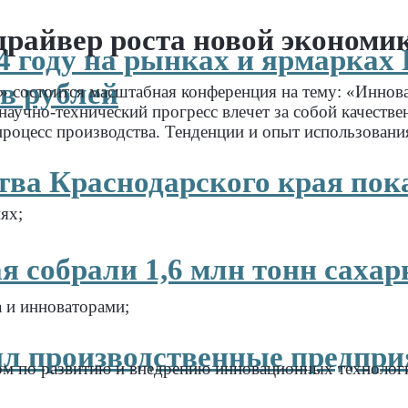
райвер роста новой экономи
4 году на рынках и ярмарках
в рублей
 состоится масштабная конференция на тему: «Иннова
научно-технический прогресс влечет за собой качеств
оцесс производства. Тенденции и опыт использования
ва Краснодарского края пок
ях;
я собрали 1,6 млн тонн саха
 и инноваторами;
л производственные предпри
ом по развитию и внедрению инновационных технолог