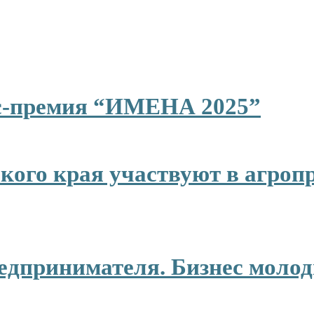
ес-премия “ИМЕНА 2025”
ого края участвуют в агроп
едпринимателя. Бизнес молод